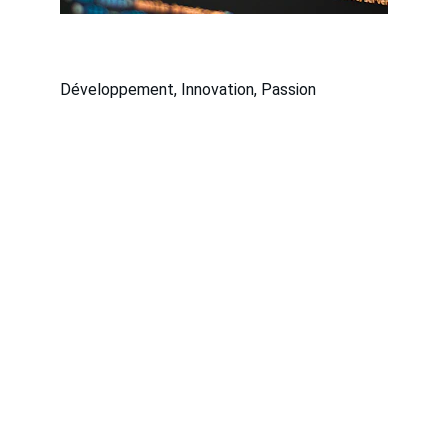
Développement, Innovation, Passion
GitLab:
Discover the digital world of Axel Akondé 
here.
CONTACT
axel@akonde.fr
+33 6 52 70 16 76