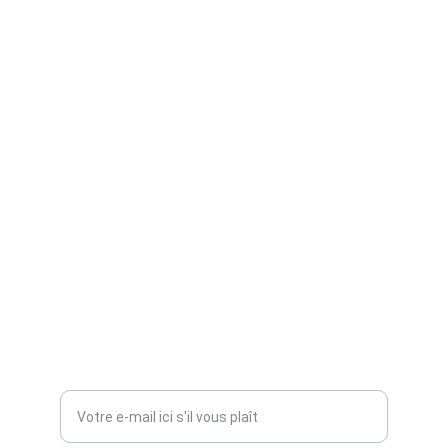
GitLab:
Discover the digital world of Axel Akondé 
here.
CONTACT
axel@akonde.fr
+33 6 52 70 16 76
SERVICES
Entrez votre adresse e-mail*