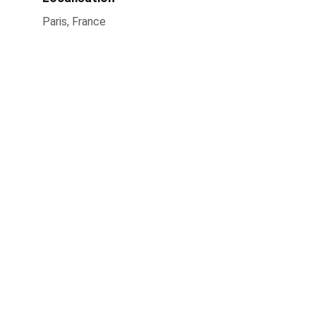
Paris, France
GitLab:
Découvrez l'univers numérique d'Axel Akondé 
ici.
CONTACT
axel@akonde.fr
+33 6 52 70 16 76